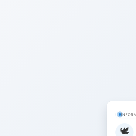
INFOR
🕊️