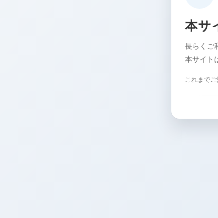
本サ
長らくご
本サイト
これまでご